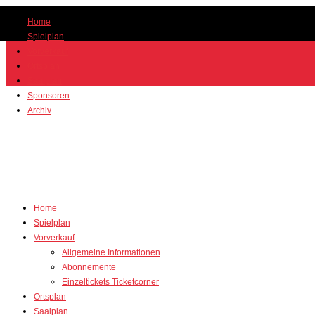
Home
Spielplan
Vorverkauf
Ortsplan
Saalplan
Sponsoren
Archiv
Home
Spielplan
Vorverkauf
Allgemeine Informationen
Abonnemente
Einzeltickets Ticketcorner
Ortsplan
Saalplan