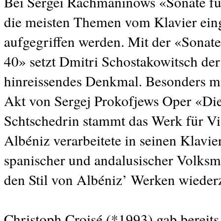
Bei Sergei Rachmaninows «Sonate fü
die meisten Themen vom Klavier eing
aufgegriffen werden. Mit der «Sonate
40» setzt Dmitri Schostakowitsch der 
hinreissendes Denkmal. Besonders mi
Akt von Sergej Prokofjews Oper «Di
Schtschedrin stammt das Werk für Vi
Albéniz verarbeitete in seinen Klavi
spanischer und andalusischer Volksmu
den Stil von Albéniz’ Werken wieder
Christoph Croisé (*1993) gab bereits