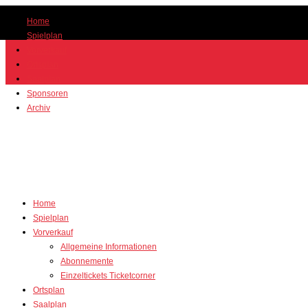
Home
Spielplan
Vorverkauf
Ortsplan
Saalplan
Sponsoren
Archiv
Home
Spielplan
Vorverkauf
Allgemeine Informationen
Abonnemente
Einzeltickets Ticketcorner
Ortsplan
Saalplan