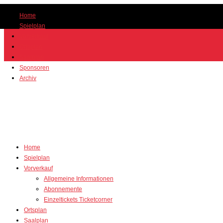
Home
Spielplan
Vorverkauf
Ortsplan
Saalplan
Sponsoren
Archiv
Home
Spielplan
Vorverkauf
Allgemeine Informationen
Abonnemente
Einzeltickets Ticketcorner
Ortsplan
Saalplan