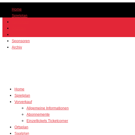
Home
Spielplan
Vorverkauf
Ortsplan
Saalplan
Sponsoren
Archiv
Home
Spielplan
Vorverkauf
Allgemeine Informationen
Abonnemente
Einzeltickets Ticketcorner
Ortsplan
Saalplan