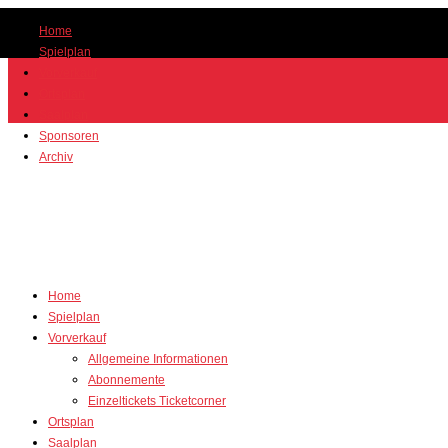
Home
Spielplan
Vorverkauf
Ortsplan
Saalplan
Sponsoren
Archiv
Home
Spielplan
Vorverkauf
Allgemeine Informationen
Abonnemente
Einzeltickets Ticketcorner
Ortsplan
Saalplan