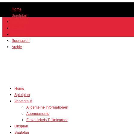
Home
Spielplan
Vorverkauf
Ortsplan
Saalplan
Sponsoren
Archiv
Home
Spielplan
Vorverkauf
Allgemeine Informationen
Abonnemente
Einzeltickets Ticketcorner
Ortsplan
Saalplan