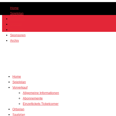
Home
Spielplan
Vorverkauf
Ortsplan
Saalplan
Sponsoren
Archiv
Home
Spielplan
Vorverkauf
Allgemeine Informationen
Abonnemente
Einzeltickets Ticketcorner
Ortsplan
Saalplan